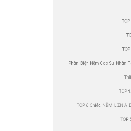
TOP 
TO
TOP 
Phân Biệt Nệm Cao Su Nhân T
Trả
TOP 1
TOP 8 Chiếc NỆM LIÊN Á 
TOP 