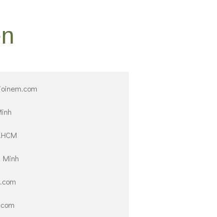
ên
gioinem.com
Minh
P.HCM
 Minh
m.com
m.com