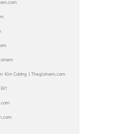
inem.com
om
m
com
ioinem
m Kim Cương | Thegioinem.com
Tốt?
m.com
m.com