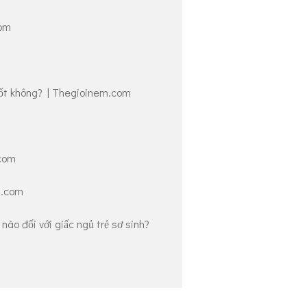
com
N
tốt không? | Thegioinem.com
.com
m.com
nào đối với giấc ngủ trẻ sơ sinh?