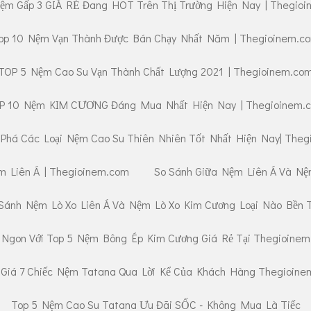
ệm Gấp 3 GIÁ RẺ Đang HOT Trên Thị Trường Hiện Nay | Thegio
op 10 Nệm Vạn Thành Được Bán Chạy Nhất Năm | Thegioinem.c
TOP 5 Nệm Cao Su Vạn Thành Chất Lượng 2021 | Thegioinem.co
P 10 Nệm KIM CƯƠNG Đáng Mua Nhất Hiện Nay | Thegioinem.
Phá Các Loại Nệm Cao Su Thiên Nhiên Tốt Nhất Hiện Nay| Theg
 Liên Á | Thegioinem.com
So Sánh Giữa Nệm Liên Á Và Nệ
Sánh Nệm Lò Xo Liên Á Và Nệm Lò Xo Kim Cương Loại Nào Bền 
Ngon Với Top 5 Nệm Bông Ép Kim Cương Giá Rẻ Tại Thegioine
 Giá 7 Chiếc Nệm Tatana Qua Lời Kể Của Khách Hàng Thegioine
Top 5 Nệm Cao Su Tatana Ưu Đãi SỐC - Không Mua Là Tiếc