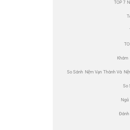
TOP 7 N
T
TO
Khám 
So Sánh Nệm Vạn Thành Và Nệm
So 
Ngủ 
Đánh