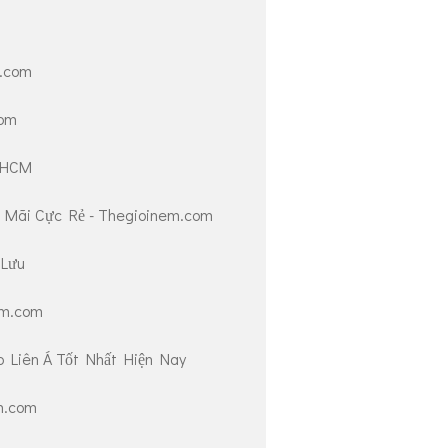
m.com
com
i HCM
 Mãi Cực Rẻ - Thegioinem.com
 Lưu
em.com
Liên Á Tốt Nhất Hiện Nay
m.com