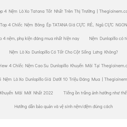
p 4 Nệm Lò Xo Tatana Tốt Nhất Trên Thị Trường | Thegioinem.
Top 4 Chiếc Nệm Bông Ép TATANA Giá CỰC RẺ, Ngủ CỰC NGO
 4 nệm, phụ kiện đáng mua nhất hiện nay
Nệm Dunlopillo có 
Nệm Lò Xo Dunlopillo Có Tốt Cho Cột Sống Lưng Không?
iew 4 Chiếc Nệm Cao Su Dunlopillo Khuyến Mãi Tại Thegioinem
5 Nệm Lò Xo Dunlopillo Giá Dưới 10 Triệu Đáng Mua | Thegioine
Khuyến Mãi Mới Nhất 2022
Tiếng ồn trắng ảnh hưởng như thế 
Hướng dẫn bảo quản và vệ sinh nệm/đệm đúng cách