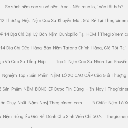
So sánh nệm cao su và nệm lò xo - Nên mua loại nào tốt hơn?
12 Thương Hiệu Nệm Cao Su Khuyến Mãi, Giá Rẻ Tại Thegioine
P 14 Địa Chỉ Đại Lý Bán Nệm Dunlopillo Tại HCM | Thegioinem.
14 Địa Chỉ Cửa Hàng Bán Nệm Tatana Chính Hãng, Giá Tốt Tạ
ạo Và Cao Su Tổng Hợp
Top 5 Nệm Cao Su Nhân Tạo Khuyến
i Nghiệm Top 7 Sản Phẩm NỆM LÒ XO CAO CẤP Của Giới Thượng
3 Sản Phẩm NỆM BÔNG ÉP Được Tin Dùng Hiện Nay | Thegioin
Bán Chạy Nhất Năm Nay| Thegioinem.com
5 Chiếc Nệm Lò Xo 
5 Nệm Bông Ép Giá Rẻ Dành Cho Sinh Viên Chỉ 507k | Thegioine